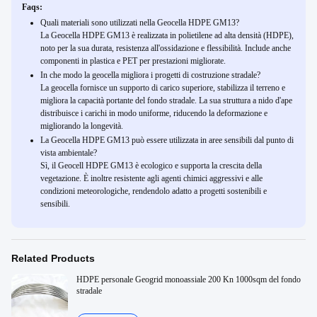
Faqs:
Quali materiali sono utilizzati nella Geocella HDPE GM13?
La Geocella HDPE GM13 è realizzata in polietilene ad alta densità (HDPE),
noto per la sua durata, resistenza all'ossidazione e flessibilità. Include anche
componenti in plastica e PET per prestazioni migliorate.
In che modo la geocella migliora i progetti di costruzione stradale?
La geocella fornisce un supporto di carico superiore, stabilizza il terreno e
migliora la capacità portante del fondo stradale. La sua struttura a nido d'ape
distribuisce i carichi in modo uniforme, riducendo la deformazione e
migliorando la longevità.
La Geocella HDPE GM13 può essere utilizzata in aree sensibili dal punto di
vista ambientale?
Sì, il Geocell HDPE GM13 è ecologico e supporta la crescita della
vegetazione. È inoltre resistente agli agenti chimici aggressivi e alle
condizioni meteorologiche, rendendolo adatto a progetti sostenibili e
sensibili.
Related Products
HDPE personale Geogrid monoassiale 200 Kn 1000sqm del fondo
stradale