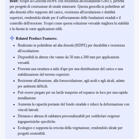
Brief:
Scopri la Geocella HDPE con resistenza all'ossidazione GM13, perfetta
per progetti di costruzione di strade minerarie. Questa geocella in polietilene ad
alta densità offre supporto del carico, resistenza all'ossidazione e duttilità
superiori, rendendola ideale per il rafforzamento delle fondazioni stradali e il
controllo dell'erosione. Scopri come questa soluzione versatile migliora la stabilità
e la durata in varie applicazioni edili.
Related Product Features:
Realizzato in polietilene ad alta densità (HDPE) per durabilità e resistenza
all'ossidazione.
Disponibili in altezze che vanno da 50 mm a 200 mm per applicazioni
versatili.
Presenta una struttura a nido d'ape per una distribuzione del carico e una
stabilizzazione del terreno superiori.
Resistente all'abrasione, alla fotoossidazione, agli acidi e agli alcali, adatto
per ambienti difficili.
Può essere piegato per un facile trasporto ed espanso in loco per una rapida
installazione.
Aumenta la capacità portante del fondo stradale e riduce la deformazione con
vincoli laterali.
Distanza e altezza di saldatura personalizzabili per soddisfare esigenze
ingegneristiche specifiche.
Ecologico e supporta la crescita della vegetazione, rendendolo ideale per
progetti sostenibili.