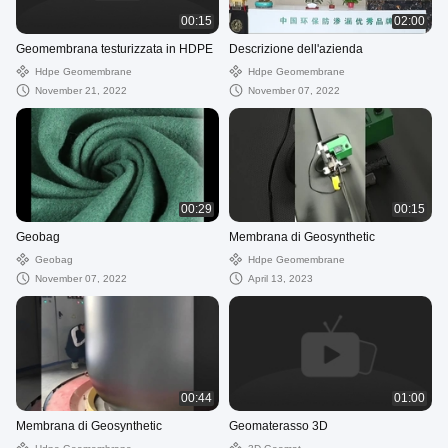
00:15
02:00
Geomembrana testurizzata in HDPE
Descrizione dell'azienda
Hdpe Geomembrane
Hdpe Geomembrane
November 21, 2022
November 07, 2022
00:29
00:15
Geobag
Membrana di Geosynthetic
Geobag
Hdpe Geomembrane
November 07, 2022
April 13, 2023
00:44
01:00
Membrana di Geosynthetic
Geomaterasso 3D