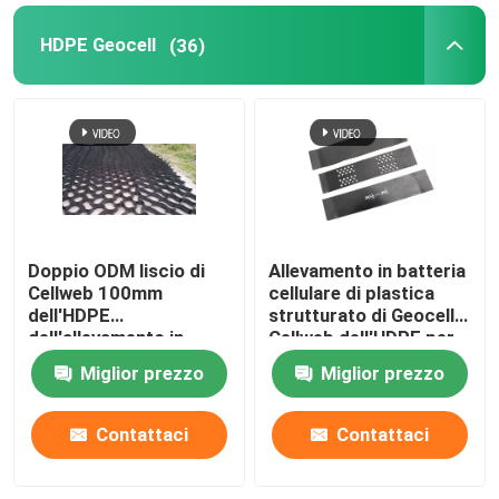
HDPE Geocell
(36)
Doppio ODM liscio di
Allevamento in batteria
Cellweb 100mm
cellulare di plastica
dell'HDPE
strutturato di Geocell
dell'allevamento in
Cellweb dell'HDPE per
batteria
la costruzione di
Miglior prezzo
Miglior prezzo
strade
Contattaci
Contattaci