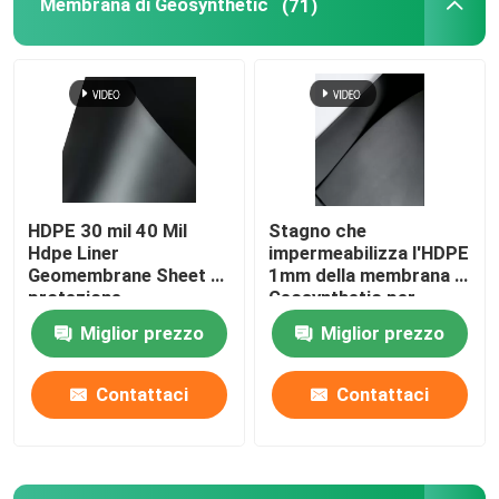
Membrana di Geosynthetic
(71)
HDPE Geocell
Sacchetti di sabbia di Geofabric
Geotessuto non tessuto del filamento
HDPE 30 mil 40 Mil
Stagno che
Hdpe Liner
impermeabilizza l'HDPE
HDPE Geogrid monoassiale
Geomembrane Sheet di
1mm della membrana di
protezione
Geosynthetic per
dell'ambiente
protezione
Miglior prezzo
Miglior prezzo
L'HDPE ha strutturato Geomembrane
dell'ambiente
Contattaci
Contattaci
Bordo di plastica di drenaggio
Geosynthetic Clay Liner