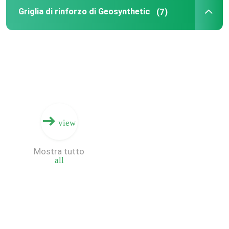
Griglia di rinforzo di Geosynthetic
(7)
Geomembrane composito
Rete composita di drenaggio
3D Geomat
Saldatrice di Geomembrane
view
Mostra tutto
all