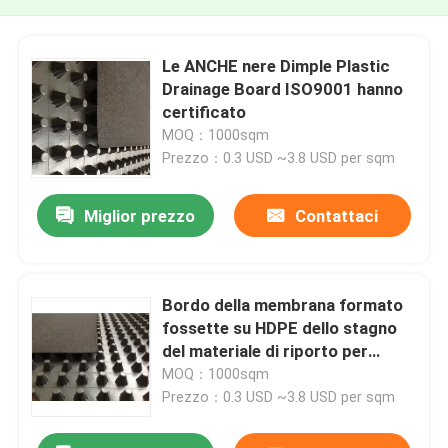
Le ANCHE nere Dimple Plastic
Drainage Board ISO9001 hanno
certificato
MOQ：1000sqm
Prezzo：0.3 USD ~3.8 USD per sqm
Miglior prezzo
Contattaci
Bordo della membrana formato
fossette su HDPE dello stagno
del materiale di riporto per
drenaggio della parete
MOQ：1000sqm
Prezzo：0.3 USD ~3.8 USD per sqm