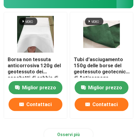
Borsa non tessuta
Tubi d'asciugamento
anticorrosiva 120g del
150g delle borse del
geotessuto dei
geotessuto geotecnico
sacchetti di sabbia di
di Antiseepage
Geofabric
Miglior prezzo
Miglior prezzo
Contattaci
Contattaci
Osservi più