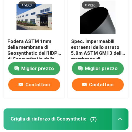
Fodera ASTM 1mm
Spec. impermeabili
della membrana di
estraenti dello strato
Geosynthetic dell'HDPE
5.8m ASTM GM13 della
di Geosynthetic delle
membrana di
collezioni dell'acqua
Geosynthetic dell'HDPE
Miglior prezzo
Miglior prezzo
dello stagno
Contattaci
Contattaci
Griglia di rinforzo di Geosynthetic
(7)