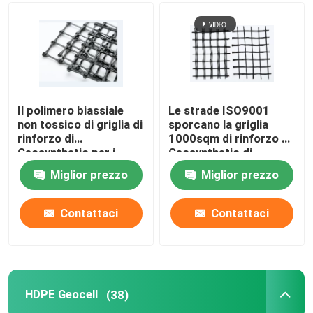
Il polimero biassiale
Le strade ISO9001
non tossico di griglia di
sporcano la griglia
rinforzo di
1000sqm di rinforzo di
Geosynthetic per i
Geosynthetic di
lastricatori rovescia la
rinforzo
Miglior prezzo
Miglior prezzo
protezione
Contattaci
Contattaci
HDPE Geocell
(38)