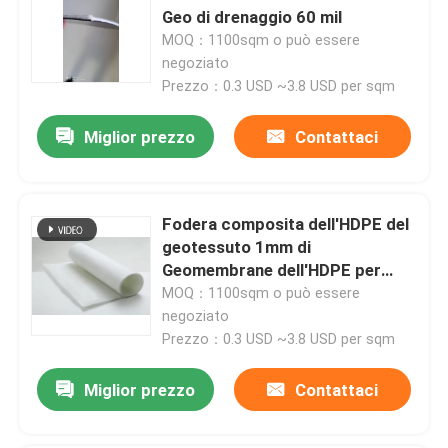
Geo di drenaggio 60 mil
MOQ：1100sqm o può essere
negoziato
Prezzo：0.3 USD ~3.8 USD per sqm
Miglior prezzo
Contattaci
Fodera composita dell'HDPE del
geotessuto 1mm di
Geomembrane dell'HDPE per
impermeabilizzare
MOQ：1100sqm o può essere
Casa
negoziato
Prezzo：0.3 USD ~3.8 USD per sqm
Chi siamo
Miglior prezzo
Contattaci
Contatti