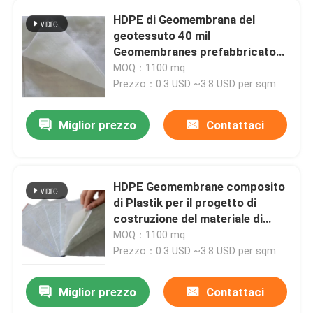
HDPE di Geomembrana del
geotessuto 40 mil
Prodotti
Geomembranes prefabbricato
per il progetto residuo Solide
MOQ：1100 mq
Video
Prezzo：0.3 USD ~3.8 USD per sqm
Miglior prezzo
Contattaci
Tessuto di Geosynthetic
Membrana di Geosynthetic
HDPE Geomembrane composito
di Plastik per il progetto di
Griglia di rinforzo di Geosynthetic
costruzione del materiale di
riporto
MOQ：1100 mq
Prezzo：0.3 USD ~3.8 USD per sqm
HDPE Geocell
Miglior prezzo
Contattaci
Sacchetti di sabbia di Geofabric