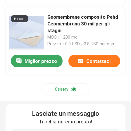
Geotessuto non tessuto del filamento
Geomembrane composito Pehd
Geomembrana 30 mil per gli
stagni
HDPE Geogrid monoassiale
MOQ：1200 mq
Prezzo：0.3 USD ~3.8 USD per sqm
L'HDPE ha strutturato Geomembrane
Miglior prezzo
Contattaci
Bordo di plastica di drenaggio
Geosynthetic Clay Liner
Osservi più
Geomembrane composito
Lasciate un messaggio
Ti richiameremo presto!
Rete composita di drenaggio