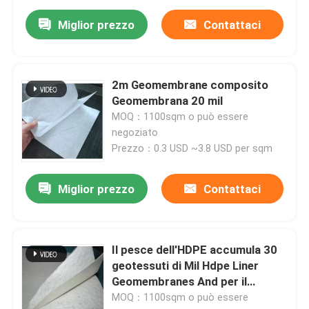
Miglior prezzo
Contattaci
2m Geomembrane composito
Geomembrana 20 mil
MOQ：1100sqm o può essere
negoziato
Prezzo：0.3 USD ~3.8 USD per sqm
Miglior prezzo
Contattaci
Il pesce dell'HDPE accumula 30
geotessuti di Mil Hdpe Liner
Geomembranes And per il
rinforzo della terra
MOQ：1100sqm o può essere