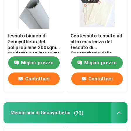
tessuto bianco di
Geotessuto tessuto ad
Geosynthetic del
alta resistenza del
polipropilene 200sqm
tessuto di
prodotto non intessuto
Geosynthetic della
del geotessuto da 4
costruzione per
Miglior prezzo
Miglior prezzo
once
protezione della
pavimentazione
Contattaci
Contattaci
Membrana di Geosynthetic
(73)