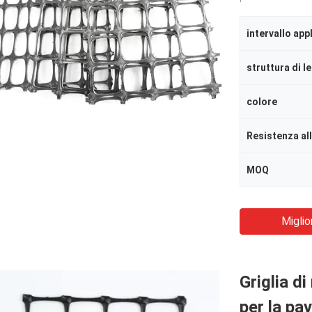
intervallo app
struttura di l
colore
Resistenza al
MOQ
Miglio
Griglia d
per la pa