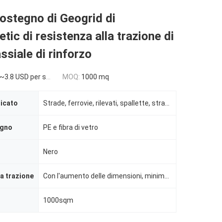
ostegno di Geogrid di
tic di resistenza alla trazione di
assiale di rinforzo
~3.8 USD per sqm
MOQ:
1000 mq
licato
Strade, ferrovie, rilevati, spallette, strade di accesso alla costruzione, banchine, ecc.
egno
PE e fibra di vetro
Nero
la trazione
Con l'aumento delle dimensioni, minimo 20KN/M
1000sqm