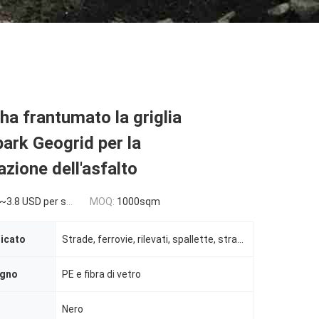
ha frantumato la griglia
ark Geogrid per la
zione dell'asfalto
~3.8 USD per sqm
MOQ:
1000sqm
licato
Strade, ferrovie, rilevati, spallette, strade di accesso alla costruzione, banchine, ecc.
egno
PE e fibra di vetro
Nero