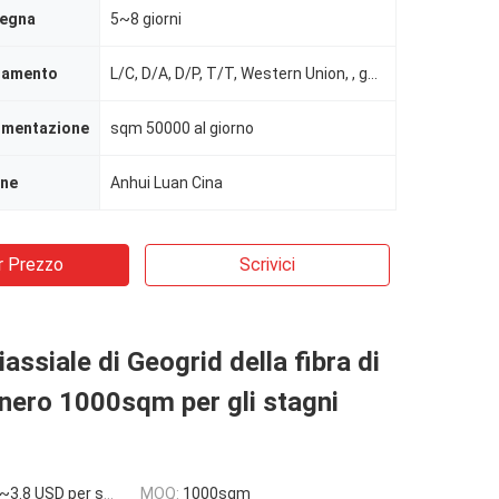
segna
5~8 giorni
agamento
L/C, D/A, D/P, T/T, Western Union, , garanzia commerciale di Alibaba
limentazione
sqm 50000 al giorno
ine
Anhui Luan Cina
r Prezzo
Scrivici
assiale di Geogrid della fibra di
 nero 1000sqm per gli stagni
~3.8 USD per sqm
MOQ:
1000sqm