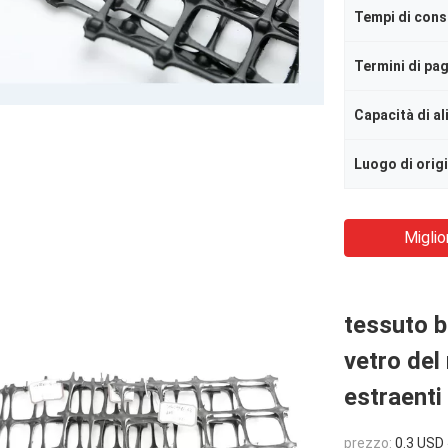
Tempi di con
Termini di p
Capacità di a
Luogo di orig
Miglio
tessuto bi
vetro del
estraenti
prezzo:
0.3 USD 