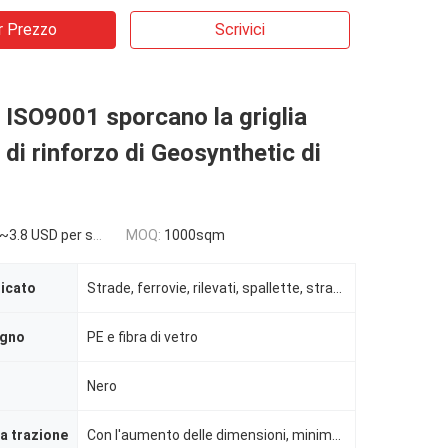
r Prezzo
Scrivici
 ISO9001 sporcano la griglia
i rinforzo di Geosynthetic di
~3.8 USD per sqm
MOQ:
1000sqm
licato
Strade, ferrovie, rilevati, spallette, strade di accesso alla costruzione, banchine, ecc.
egno
PE e fibra di vetro
Nero
la trazione
Con l'aumento delle dimensioni, minimo 20KN/M