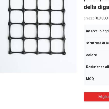
della dig
prezzo:
0.3 USD 
intervallo app
struttura di l
colore
Resistenza al
MOQ
Miglio