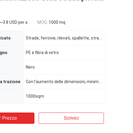
a
~3.8 USD per sqm
MOQ:
1000 mq
licato
Strade, ferrovie, rilevati, spallette, strade di accesso alla costruzione, banchine, ecc.
egno
PE e fibra di vetro
Nero
la trazione
Con l'aumento delle dimensioni, minimo 20KN/M
1000sqm
r Prezzo
Scrivici