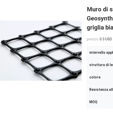
Muro di s
Geosynthe
griglia bi
prezzo:
0.3 USD 
intervallo app
struttura di l
colore
Resistenza al
MOQ