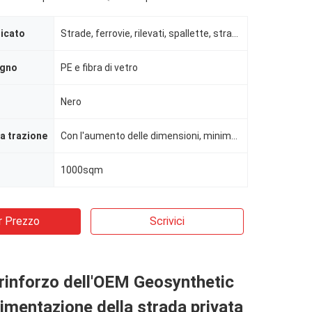
licato
Strade, ferrovie, rilevati, spallette, strade di accesso alla costruzione, banchine, ecc.
egno
PE e fibra di vetro
Nero
la trazione
Con l'aumento delle dimensioni, minimo 20KN/M
1000sqm
r Prezzo
Scrivici
i rinforzo dell'OEM Geosynthetic
vimentazione della strada privata