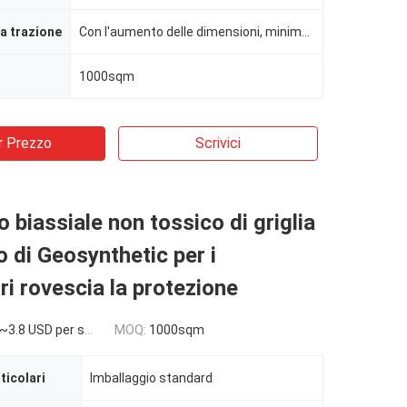
la trazione
Con l'aumento delle dimensioni, minimo 20KN/M
1000sqm
r Prezzo
Scrivici
o biassiale non tossico di griglia
o di Geosynthetic per i
ori rovescia la protezione
~3.8 USD per sqm
MOQ:
1000sqm
ticolari
Imballaggio standard