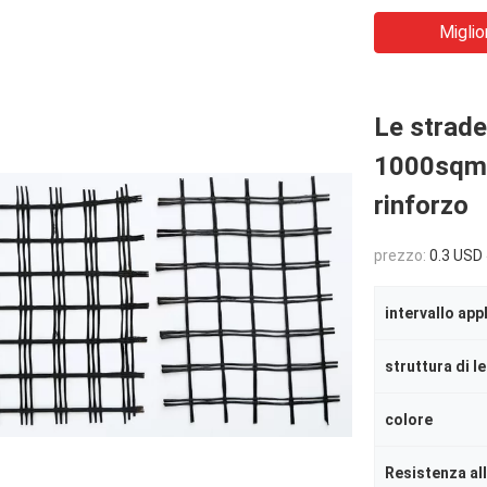
Miglio
Le strade
1000sqm d
rinforzo
prezzo:
0.3 USD 
intervallo app
struttura di l
colore
Resistenza al