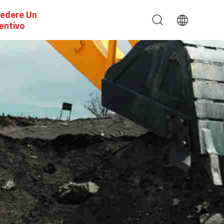
iedere Un
entivo