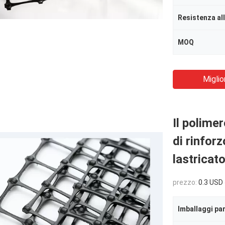
Resistenza al
MOQ
Miglio
Il polimer
di rinforz
lastricat
prezzo:
0.3 USD 
Imballaggi par