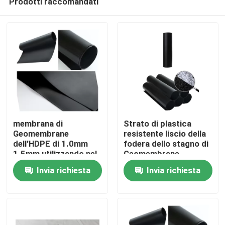
Prodotti raccomandati
membrana di
Strato di plastica
Geomembrane
resistente liscio della
dell'HDPE di 1.0mm
fodera dello stagno di
1.5mm utilizzando nel
Geomembrane
Casa
munire prevenzione di
dell'HDPE per
Invia richiesta
Invia richiesta
coda di infiltrazione
estrazione mineraria
Chi siamo
Contatti