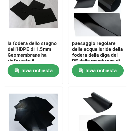
Prodotti
Video
la fodera dello stagno
paesaggio regolare
dell'HDPE di 1.5mm
delle acque luride della
Tessuto di Geosynthetic
Geomembrane ha
fodera della diga del
rinforzato il
PE della membrana di
rivestimento di
Geo dell'HDPE di 2mm
Invia richiesta
Invia richiesta
Membrana di Geosynthetic
plastica del polietilene
Griglia di rinforzo di Geosynthetic
HDPE Geocell
Sacchetti di sabbia di Geofabric