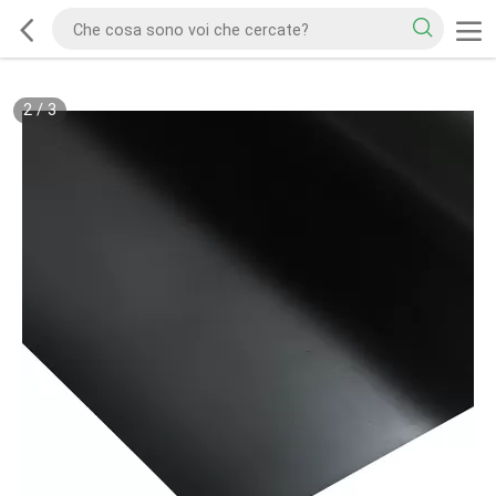
2
/
3