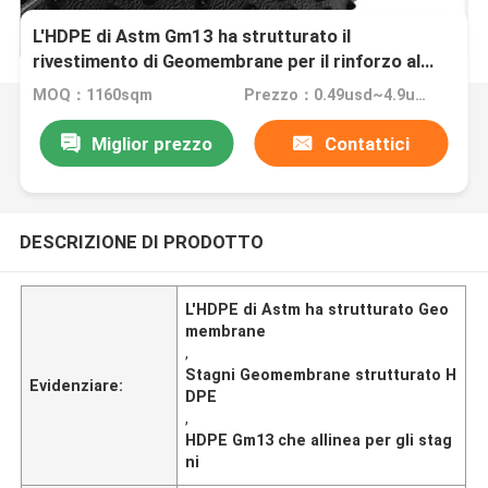
L'HDPE di Astm Gm13 ha strutturato il
rivestimento di Geomembrane per il rinforzo al
suolo di stabilizzazione degli stagni
MOQ：1160sqm
Prezzo：0.49usd~4.9usd per sqm
Miglior prezzo
Contattici
DESCRIZIONE DI PRODOTTO
L'HDPE di Astm ha strutturato Geo
membrane
,
Stagni Geomembrane strutturato H
Evidenziare:
DPE
,
HDPE Gm13 che allinea per gli stag
ni