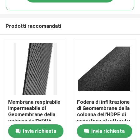
Prodotti raccomandati
Casa
Membrana respirabile
Fodera di infiltrazione
impermeabile di
di Geomembrane della
Geomembrane della
colonna dell'HDPE di
Chi siamo
colonna dell'HDPE
superficie strutturato
strutturato del punto
del punto anti per lo
Invia richiesta
Invia richiesta
stagno
Contatti