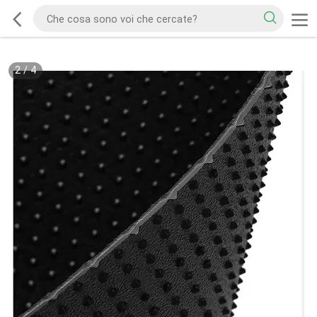
2
/
4