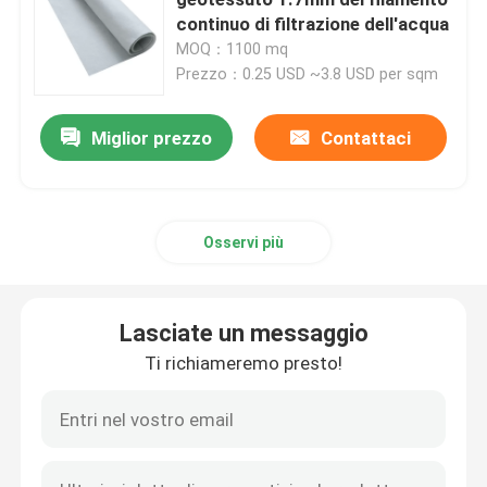
continuo di filtrazione dell'acqua
MOQ：1100 mq
HDPE Geocell
Prezzo：0.25 USD ~3.8 USD per sqm
Sacchetti di sabbia di Geofabric
Miglior prezzo
Contattaci
Geotessuto non tessuto del filamento
Osservi più
HDPE Geogrid monoassiale
Lasciate un messaggio
L'HDPE ha strutturato Geomembrane
Ti richiameremo presto!
Bordo di plastica di drenaggio
Geosynthetic Clay Liner