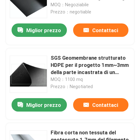
di Shirmp del pesce
MOQ：Negoziabile
Prezzo：negotiable
Circa noi
Miglior prezzo
Contattaci
Giro della fabbrica
Controllo di qualità
SGS Geomembrane strutturato
HDPE per il progetto 1mm~3mm
della parte incastrata di un
Richieda una citazione
mattone in aggetto della miniera
MOQ：1100 mq
Prezzo：Negotiated
Tessuto di Geosynthetic
Miglior prezzo
Contattaci
Membrana di Geosynthetic
Fibra corta non tessuta del
Griglia di rinforzo di Geosynthetic
geotessuto 1.7mm del filamento