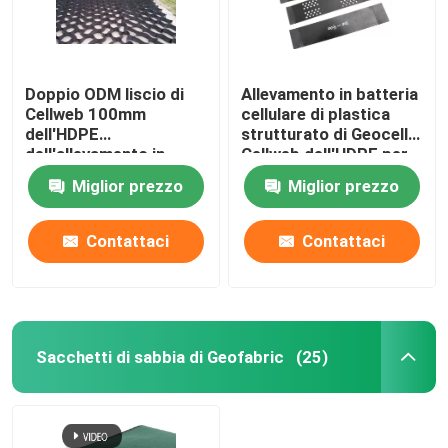
Doppio ODM liscio di
Allevamento in batteria
Cellweb 100mm
cellulare di plastica
dell'HDPE
strutturato di Geocell
dell'allevamento in
Cellweb dell'HDPE per
batteria
la costruzione di
Miglior prezzo
Miglior prezzo
strade
Contattaci
Contattaci
Sacchetti di sabbia di Geofabric
(25)