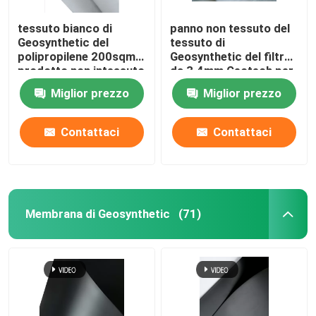
tessuto bianco di
panno non tessuto del
Geosynthetic del
tessuto di
polipropilene 200sqm
Geosynthetic del filtro
prodotto non intessuto
da 3.4mm Geotech per
del geotessuto da 4
la costruzione di
Miglior prezzo
Miglior prezzo
once
strade
Contattaci
Contattaci
Membrana di Geosynthetic
(71)