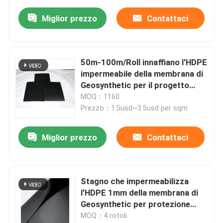
Miglior prezzo
Contattaci
50m-100m/Roll innaffiano l'HDPE
impermeabile della membrana di
Geosynthetic per il progetto
carboniero
MOQ：1160
Prezzo：1.5usd~3.5usd per sqm
Miglior prezzo
Contattaci
Stagno che impermeabilizza
l'HDPE 1mm della membrana di
Geosynthetic per protezione
dell'ambiente
MOQ：4 rotoli