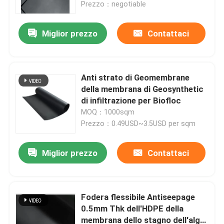
Prezzo：negotiable
Miglior prezzo
Contattaci
Anti strato di Geomembrane
della membrana di Geosynthetic
di infiltrazione per Biofloc
MOQ：1000sqm
Prezzo：0.49USD~3.5USD per sqm
Miglior prezzo
Contattaci
Casa
Prodotti
Fodera flessibile Antiseepage
0.5mm Thk dell'HDPE della
membrana dello stagno dell'alga
video